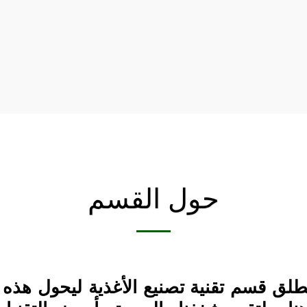
حول القسم
لق قسم تقنية تصنيع الأغذية ليحول هذه ا